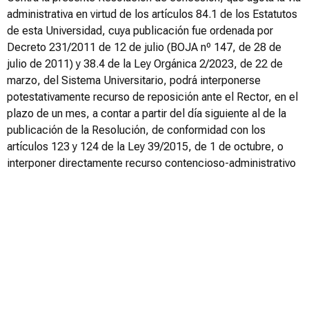
administrativa en virtud de los artículos 84.1 de los Estatutos
de esta Universidad, cuya publicación fue ordenada por
Decreto 231/2011 de 12 de julio (BOJA nº 147, de 28 de
julio de 2011) y 38.4 de la Ley Orgánica 2/2023, de 22 de
marzo, del Sistema Universitario, podrá interponerse
potestativamente recurso de reposición ante el Rector, en el
plazo de un mes, a contar a partir del día siguiente al de la
publicación de la Resolución, de conformidad con los
artículos 123 y 124 de la Ley 39/2015, de 1 de octubre, o
interponer directamente recurso contencioso-administrativo
ante el Juzgado de lo Contencioso-Administrativo de
Granada, en el plazo de dos meses a partir del día siguiente
a la fecha de publicación, según disponen los artículos 8.3 y
46.1 de la Ley 29/98, de 13 de julio, reguladora de la
Jurisdicción Contencioso-Administrativa (BOE de 14 de
julio).
RESOLUCIÓN DEFINITIVA